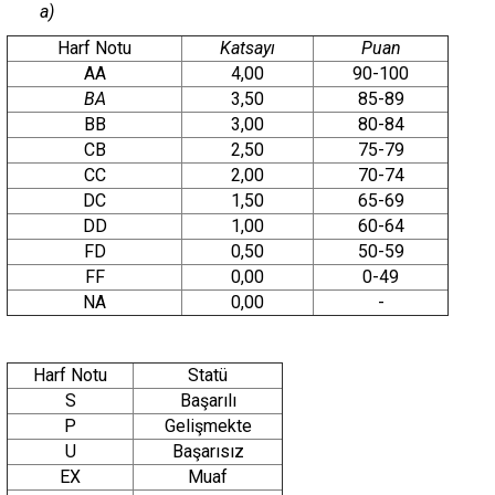
a)
Harf Notu
Katsayı
Puan
AA
4,00
90-100
BA
3,50
85-89
BB
3,00
80-84
CB
2,50
75-79
CC
2,00
70-74
DC
1,50
65-69
DD
1,00
60-64
FD
0,50
50-59
FF
0,00
0-49
NA
0,00
-
Harf Notu
Statü
S
Başarılı
P
Gelişmekte
U
Başarısız
EX
Muaf