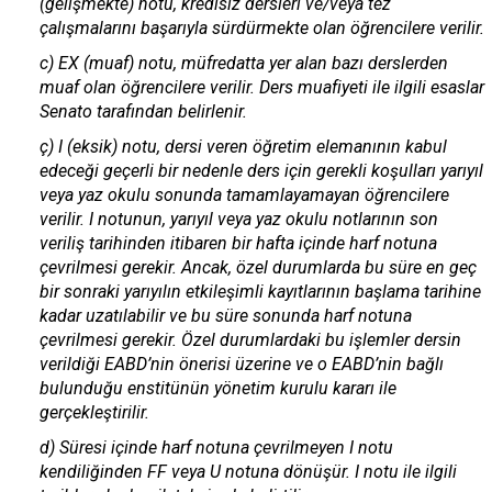
(gelişmekte) notu, kredisiz dersleri ve/veya tez
çalışmalarını başarıyla sürdürmekte olan öğrencilere verilir.
c) EX (muaf) notu, müfredatta yer alan bazı derslerden
muaf olan öğrencilere verilir. Ders muafiyeti ile ilgili esaslar
Senato tarafından belirlenir.
ç) I (eksik) notu, dersi veren öğretim elemanının kabul
edeceği geçerli bir nedenle ders için gerekli koşulları yarıyıl
veya yaz okulu sonunda tamamlayamayan öğrencilere
verilir. I notunun, yarıyıl veya yaz okulu notlarının son
veriliş tarihinden itibaren bir hafta içinde harf notuna
çevrilmesi gerekir. Ancak, özel durumlarda bu süre en geç
bir sonraki yarıyılın etkileşimli kayıtlarının başlama tarihine
kadar uzatılabilir ve bu süre sonunda harf notuna
çevrilmesi gerekir. Özel durumlardaki bu işlemler dersin
verildiği EABD’nin önerisi üzerine ve o EABD’nin bağlı
bulunduğu enstitünün yönetim kurulu kararı ile
gerçekleştirilir.
d) Süresi içinde harf notuna çevrilmeyen I notu
kendiliğinden FF veya U notuna dönüşür. I notu ile ilgili