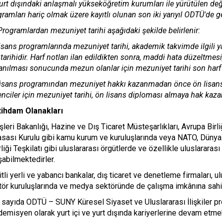
urt dışındaki anlaşmalı yükseköğretim kurumları ile yürütülen değ
ramları hariç olmak üzere kayıtlı olunan son iki yarıyıl ODTÜ'de ge
Programlardan mezuniyet tarihi aşağıdaki şekilde belirlenir:
isans programlarında mezuniyet tarihi, akademik takvimde ilgili yarı
 tarihidir. Harf notları ilan edildikten sonra, maddi hata düzelt
anılması sonucunda mezun olanlar için mezuniyet tarihi son harf n
Lisans programından mezuniyet hakkı kazanmadan önce ön lisans 
nciler için mezuniyet tarihi, ön lisans diploması almaya hak kazanıla
tihdam Olanakları
şleri Bakanlığı, Hazine ve Dış Ticaret Müsteşarlıkları, Avrupa Bi
asası Kurulu gibi kamu kurum ve kuruluşlarında veya NATO, Dünya 
rliği Teşkilatı gibi uluslararası örgütlerde ve özellikle uluslararas
şabilmektedirler.
tli yerli ve yabancı bankalar, dış ticaret ve denetleme firmaları, ul
tör kuruluşlarında ve medya sektöründe de çalışma imkânına sahip
sayıda ODTÜ – SUNY Küresel Siyaset ve Uluslararası İlişkiler pro
emisyen olarak yurt içi ve yurt dışında kariyerlerine devam etmek