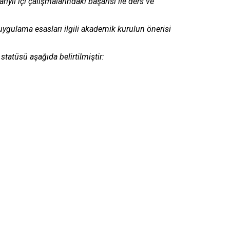
rıyıl içi çalışmalarındaki başarısı ile ders ve
e uygulama esasları ilgili akademik kurulun önerisi
statüsü aşağıda belirtilmiştir: