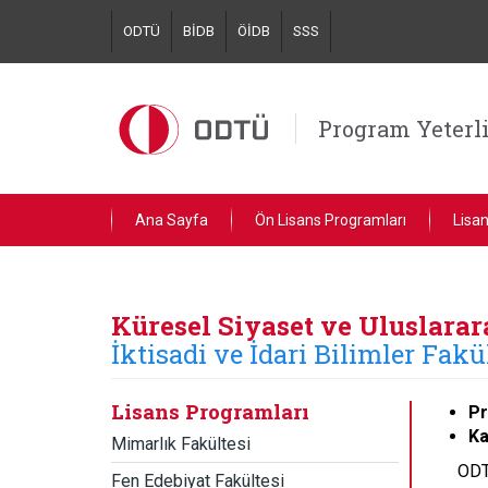
Skip
ODTÜ
BİDB
ÖİDB
SSS
to
main
content
Program Yeterlil
Ana Sayfa
Ön Lisans Programları
Lisa
Küresel Siyaset ve Uluslara
İktisadi ve İdari Bilimler Fakü
Lisans Programları
Pr
Ka
Mimarlık Fakültesi
ODT
Fen Edebiyat Fakültesi