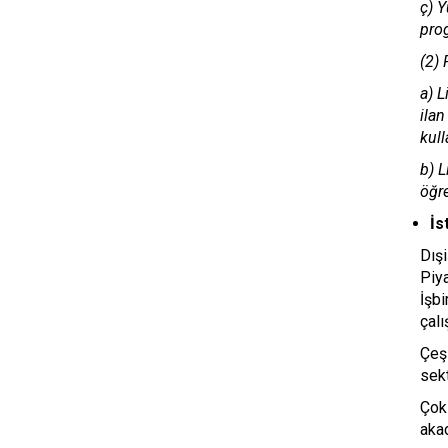
ç) Y
prog
(2) 
a) L
ilan
kull
b) 
öğre
İs
Dışi
Piy
İşbi
çalı
Çeşi
sek
Çok 
akad