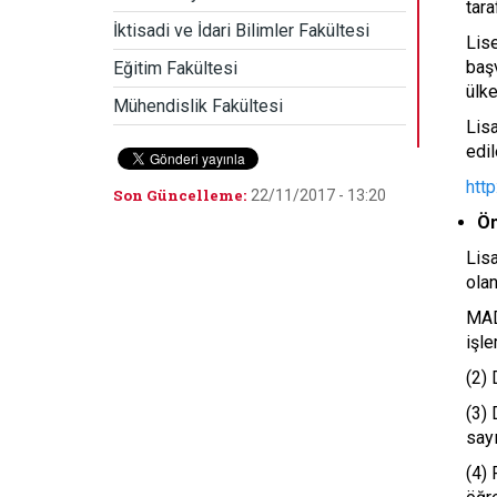
tara
İktisadi ve İdari Bilimler Fakültesi
Lise
başv
Eğitim Fakültesi
ülke
Mühendislik Fakültesi
Lisa
edil
http
Son Güncelleme:
22/11/2017 - 13:20
Ön
Lis
olan
MAD
işle
(2) 
(3) 
sayı
(4) 