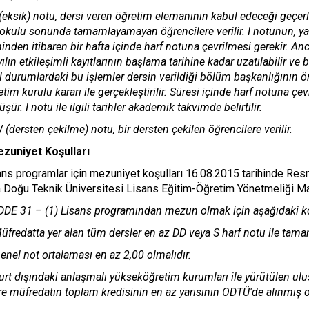
 (eksik) notu, dersi veren öğretim elemanının kabul edeceği geçerli 
okulu sonunda tamamlayamayan öğrencilere verilir. I notunun, yarı
hinden itibaren bir hafta içinde harf notuna çevrilmesi gerekir. A
yılın etkileşimli kayıtlarının başlama tarihine kadar uzatılabilir v
l durumlardaki bu işlemler dersin verildiği bölüm başkanlığının 
tim kurulu kararı ile gerçekleştirilir. Süresi içinde harf notuna 
şür. I notu ile ilgili tarihler akademik takvimde belirtilir.
 (dersten çekilme) notu, bir dersten çekilen öğrencilere verilir.
zuniyet Koşulları
ans programlar için mezuniyet koşulları 16.08.2015 tarihinde Res
a Doğu Teknik Üniversitesi Lisans Eğitim-Öğretim Yönetmeliği Mad
DE 31 – (1) Lisans programından mezun olmak için aşağıdaki koş
üfredatta yer alan tüm dersler en az DD veya S harf notu ile tama
enel not ortalaması en az 2,00 olmalıdır.
urt dışındaki anlaşmalı yükseköğretim kurumları ile yürütülen ulu
e müfredatın toplam kredisinin en az yarısının ODTÜ'de alınmış o