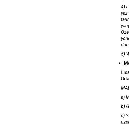
4) I
yaz 
tari
yarı
Öze
yöne
dönü
5) W
Me
Lis
Ort
MAD
a) M
b) G
c) Y
üzer