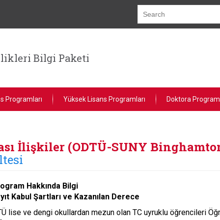
ikleri Bilgi Paketi
ns Programları
Yüksek Lisans Programları
Doktora Programl
rası İlişkiler (ODTÜ-SUNY Binghamton
ltesi
ogram Hakkında Bilgi
yıt Kabul Şartları ve Kazanılan Derece
Ü lise ve dengi okullardan mezun olan TC uyruklu öğrencileri Ö