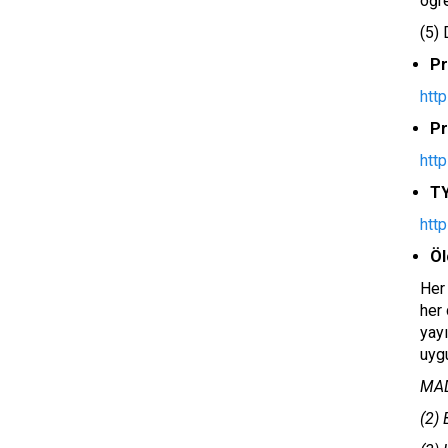
öğre
(5) 
Pr
http
Pr
http
TY
http
Öl
Her 
her 
yay
uygu
MADD
(2) 