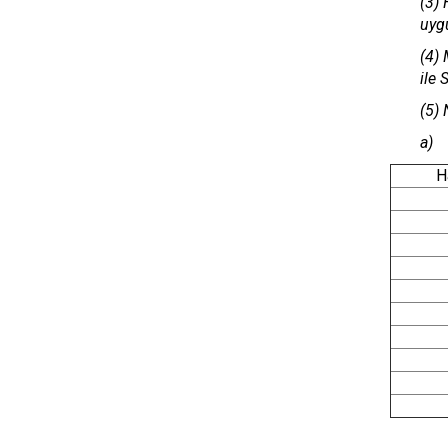
(3) 
uyg
(4) 
ile 
(5) 
a)
H