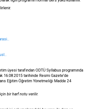
larak ilgili programın normal ders yükü kullanılır.
rlenir.
asi...
sl...
ğretim üyesi tarafından ODTÜ Syllabus programında
arak 16.08.2015 tarihinde Resmi Gazete'de
isans Eğitim Öğretim Yönetmeliği Madde 24
in bir harf notu verilir.