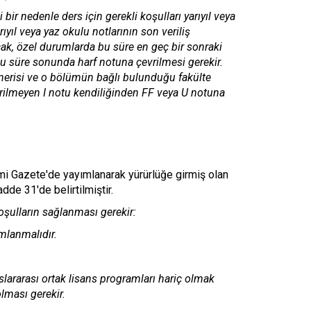
bir nedenle ders için gerekli koşulları yarıyıl veya
yıl veya yaz okulu notlarının son veriliş
ncak, özel durumlarda bu süre en geç bir sonraki
e bu süre sonunda harf notuna çevrilmesi gerekir.
önerisi ve o bölümün bağlı bulunduğu fakülte
çevrilmeyen I notu kendiliğinden FF veya U notuna
mi Gazete'de yayımlanarak yürürlüğe girmiş olan
de 31'de belirtilmiştir.
ulların sağlanması gerekir:
mlanmalıdır.
slararası ortak lisans programları hariç olmak
lması gerekir.