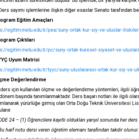
ncinin azami süresinden düşülür. Bu işlemde, bir yarıyıla karşılık o
Ders sayımı işlemlerine ilişkin diğer esaslar Senato tarafından beli
ogram Eğitim Amaçları
s://egitim.metu.edu.tr/pea/suny-ortak-kur-siy-ve-uluslar-iliskiler
ogram Çıktıları
s://egitim.metu.edu.tr/pc/suny-ortak-kuresel-siyaset-ve-uluslarar
YÇ Uyum Matrisi
s://egitim.metu.edu.tr/tyyc/suny-uluslararasi-ortak-kur-siy-ve-ulu
çme Değerlendirme
ders için kullanılan ölçme ve değerlendirme yöntemleri, ilgili ö
dönem başında tanımlanmaktadır. Ders başarı notları ile ilgili ol
ımlanarak yürürlüğe girmiş olan Orta Doğu Teknik Üniversitesi L
lanır.
E 24 – (1) Öğrencilere kayıtlı oldukları yarıyıl sonunda her ders iç
Bu harf notu dersi veren öğretim elemanı tarafından takdir olunur.