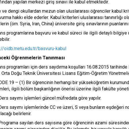
fından yapılan merkezi giriş sınavı ile kabul etmektedir.
 ve dengi okullardan mezun olan uluslararası öğrenciler kabul kri
urma hakkı elde ederler. Kabul kriterleri uluslararası tanınırlığı ol
lerin (örn. Syria, Iran, China) üniversite giriş sınavlarının puanları
ns programlarına başvuru ve kabul süreci ile ilgili detaylı bilgiy
ebilir.
://oidb.metu.edu.tr/basvuru-kabul
ceki Öğrenmelerin Tanınması
ans programları için ders saydırma koşulları 16.08.2015 tarihind
 Orta Doğu Teknik Üniversitesi Lisans Eğitim-Öğretim Yönetmeliği
DE 19 – (1) Bir öğrencinin herhangi bir yükseköğretim kurumunda
mleri, ilgili bölüm başkanlığının önerisi üzerine ilgili fakülte yönet
Ders sayımı işlemleri güncel müfredata göre yapılır.
Ders sayımı işlemlerinde CC ve üzeri, S veya bunların eşdeğeri n
lacağı belirlenir.
Programa sayılan ders sayısına göre öğrencinin azami süresinden 