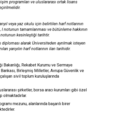
işim programları ve uluslararası ortak lisans
çirilmelidir.
yıl veya yaz okulu için belirtilen harf notlarının
mesi, I notunun tamamlanması ve bütünleme hakkının
otunun kesinleştiği tarihtir.
diploması alarak Üniversiteden ayrılmak isteyen
n yarıyılın harf notlarının ilan tarihidir.
rliği Bakanlığı, Rekabet Kurumu ve Sermaye
Bankası, Birleşmiş Milletler, Avrupa Güvenlik ve
ı çalışan sivil toplum kuruluşlarında
uslararası şirketler, borsa aracı kurumları gibi özel
 olmaktadırlar.
gramı mezunu, alanlarında başarılı birer
tedirler.