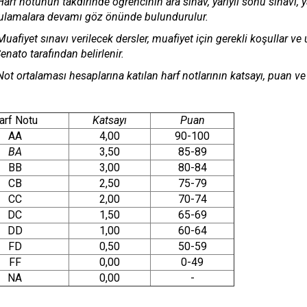
Harf notunun takdirinde öğrencinin ara sınav, yarıyıl sonu sınavı, ya
ulamalara devamı göz önünde bulundurulur.
Muafiyet sınavı verilecek dersler, muafiyet için gerekli koşullar v
Senato tarafından belirlenir.
Not ortalaması hesaplarına katılan harf notlarının katsayı, puan ve 
arf Notu
Katsayı
Puan
AA
4,00
90-100
BA
3,50
85-89
BB
3,00
80-84
CB
2,50
75-79
CC
2,00
70-74
DC
1,50
65-69
DD
1,00
60-64
FD
0,50
50-59
FF
0,00
0-49
NA
0,00
-