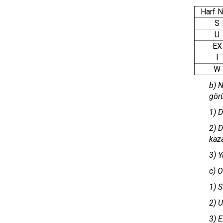
Harf N
S
U
EX
I
W
b) N
görü
1) D
2) D
kaz
3) Y
c) O
1) S
2) U
3) E