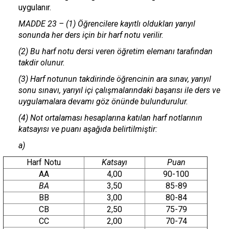
uygulanır.
MADDE 23 – (1) Öğrencilere kayıtlı oldukları yarıyıl
sonunda her ders için bir harf notu verilir.
(2) Bu harf notu dersi veren öğretim elemanı tarafından
takdir olunur.
(3) Harf notunun takdirinde öğrencinin ara sınav, yarıyıl
sonu sınavı, yarıyıl içi çalışmalarındaki başarısı ile ders ve
uygulamalara devamı göz önünde bulundurulur.
(4) Not ortalaması hesaplarına katılan harf notlarının
katsayısı ve puanı aşağıda belirtilmiştir:
a)
Harf Notu
Katsayı
Puan
AA
4,00
90-100
BA
3,50
85-89
BB
3,00
80-84
CB
2,50
75-79
CC
2,00
70-74