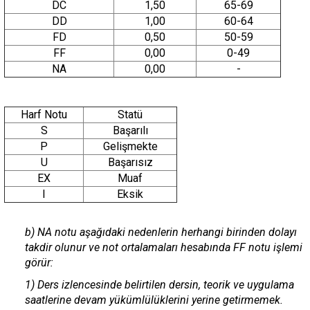
DC
1,50
65-69
DD
1,00
60-64
FD
0,50
50-59
FF
0,00
0-49
NA
0,00
-
Harf Notu
Statü
S
Başarılı
P
Gelişmekte
U
Başarısız
EX
Muaf
I
Eksik
b) NA notu aşağıdaki nedenlerin herhangi birinden dolayı
takdir olunur ve not ortalamaları hesabında FF notu işlemi
görür:
1) Ders izlencesinde belirtilen dersin, teorik ve uygulama
saatlerine devam yükümlülüklerini yerine getirmemek.