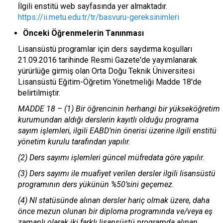
İlgili enstitü web sayfasında yer almaktadır.
https://ii.metu.edu.tr/tr/basvuru-gereksinimleri
Önceki Öğrenmelerin Tanınması
Lisansüstü programlar için ders saydırma koşulları
21.09.2016 tarihinde Resmi Gazete'de yayımlanarak
yürürlüğe girmiş olan Orta Doğu Teknik Üniversitesi
Lisansüstü Eğitim-Öğretim Yönetmeliği Madde 18'de
belirtilmiştir.
MADDE 18 – (1) Bir öğrencinin herhangi bir yükseköğretim
kurumundan aldığı derslerin kayıtlı olduğu programa
sayım işlemleri, ilgili EABD’nin önerisi üzerine ilgili enstitü
yönetim kurulu tarafından yapılır.
(2) Ders sayımı işlemleri güncel müfredata göre yapılır.
(3) Ders sayımı ile muafiyet verilen dersler ilgili lisansüstü
programının ders yükünün %50’sini geçemez.
(4) NI statüsünde alınan dersler hariç olmak üzere, daha
önce mezun olunan bir diploma programında ve/veya eş
zamanlı olarak iki farklı lisansüstü programda alınan