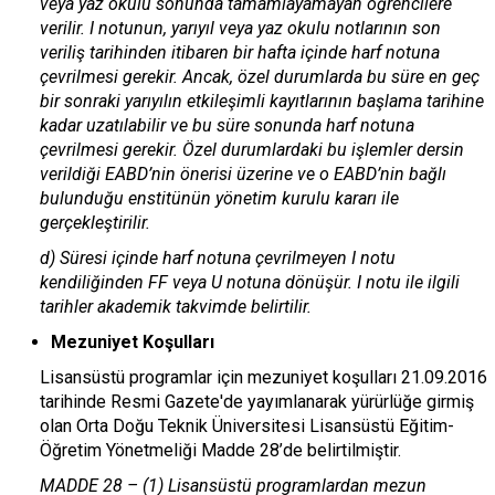
veya yaz okulu sonunda tamamlayamayan öğrencilere
verilir. I notunun, yarıyıl veya yaz okulu notlarının son
veriliş tarihinden itibaren bir hafta içinde harf notuna
çevrilmesi gerekir. Ancak, özel durumlarda bu süre en geç
bir sonraki yarıyılın etkileşimli kayıtlarının başlama tarihine
kadar uzatılabilir ve bu süre sonunda harf notuna
çevrilmesi gerekir. Özel durumlardaki bu işlemler dersin
verildiği EABD’nin önerisi üzerine ve o EABD’nin bağlı
bulunduğu enstitünün yönetim kurulu kararı ile
gerçekleştirilir.
d) Süresi içinde harf notuna çevrilmeyen I notu
kendiliğinden FF veya U notuna dönüşür. I notu ile ilgili
tarihler akademik takvimde belirtilir.
Mezuniyet Koşulları
Lisansüstü programlar için mezuniyet koşulları 21.09.2016
tarihinde Resmi Gazete'de yayımlanarak yürürlüğe girmiş
olan Orta Doğu Teknik Üniversitesi Lisansüstü Eğitim-
Öğretim Yönetmeliği Madde 28’de belirtilmiştir.
MADDE 28 – (1) Lisansüstü programlardan mezun