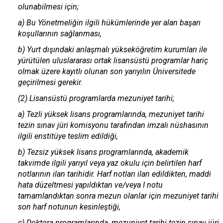
olunabilmesi için;
a) Bu Yönetmeliğin ilgili hükümlerinde yer alan başarı
koşullarının sağlanması,
b) Yurt dışındaki anlaşmalı yükseköğretim kurumları ile
yürütülen uluslararası ortak lisansüstü programlar hariç
olmak üzere kayıtlı olunan son yarıyılın Üniversitede
geçirilmesi gerekir.
(2) Lisansüstü programlarda mezuniyet tarihi;
a) Tezli yüksek lisans programlarında, mezuniyet tarihi
tezin sınav jüri komisyonu tarafından imzalı nüshasının
ilgili enstitüye teslim edildiği,
b) Tezsiz yüksek lisans programlarında, akademik
takvimde ilgili yarıyıl veya yaz okulu için belirtilen harf
notlarının ilan tarihidir. Harf notları ilan edildikten, maddi
hata düzeltmesi yapıldıktan ve/veya I notu
tamamlandıktan sonra mezun olanlar için mezuniyet tarihi
son harf notunun kesinleştiği,
c) Doktora programlarında, mezuniyet tarihi tezin sınav jüri