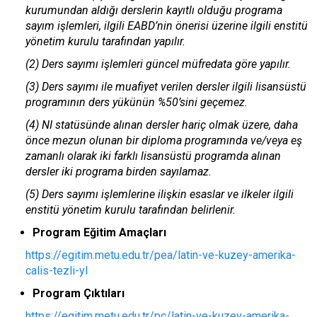
kurumundan aldığı derslerin kayıtlı olduğu programa
sayım işlemleri, ilgili EABD’nin önerisi üzerine ilgili enstitü
yönetim kurulu tarafından yapılır.
(2) Ders sayımı işlemleri güncel müfredata göre yapılır.
(3) Ders sayımı ile muafiyet verilen dersler ilgili lisansüstü
programının ders yükünün %50’sini geçemez.
(4) NI statüsünde alınan dersler hariç olmak üzere, daha
önce mezun olunan bir diploma programında ve/veya eş
zamanlı olarak iki farklı lisansüstü programda alınan
dersler iki programa birden sayılamaz.
(5) Ders sayımı işlemlerine ilişkin esaslar ve ilkeler ilgili
enstitü yönetim kurulu tarafından belirlenir.
Program Eğitim Amaçları
https://egitim.metu.edu.tr/pea/latin-ve-kuzey-amerika-
calis-tezli-yl
Program Çıktıları
https://egitim.metu.edu.tr/pc/latin-ve-kuzey-amerika-