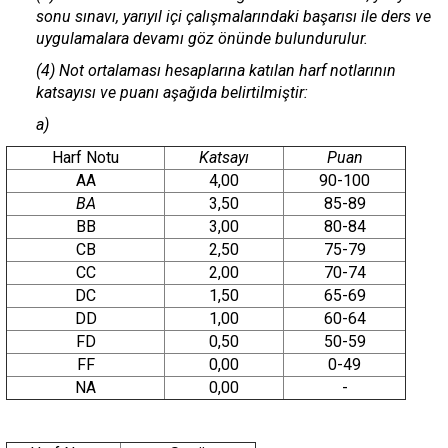
sonu sınavı, yarıyıl içi çalışmalarındaki başarısı ile ders ve
uygulamalara devamı göz önünde bulundurulur.
(4) Not ortalaması hesaplarına katılan harf notlarının
katsayısı ve puanı aşağıda belirtilmiştir:
a)
Harf Notu
Katsayı
Puan
AA
4,00
90-100
BA
3,50
85-89
BB
3,00
80-84
CB
2,50
75-79
CC
2,00
70-74
DC
1,50
65-69
DD
1,00
60-64
FD
0,50
50-59
FF
0,00
0-49
NA
0,00
-