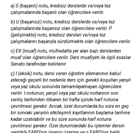
a) S (başarılı) notu, kredisiz derslerde ve/veya tez
çalışmalarında başarılı olan öğrencilere verilir.
b) U (başarısız) notu, kredisiz derslerde ve/veya tez
çalışmalarında başarısız olan öğrencilere verilir. P
(gelişmekte) notu, kredisiz dersleri ve/veya tez
çalışmalarını başarıyla sürdürmekte olan öğrencilere verilir.
c) EX (muaf) notu, müfredatta yer alan bazı derslerden
muaf olan öğrencilere verilir. Ders muafiyeti ile ilgili esaslar
Senato tarafından belirlenir.
ç) I (eksik) notu, dersi veren öğretim elemanının kabul
edeceği geçerli bir nedenle ders için gerekli koşulları yarıyıl
veya yaz okulu sonunda tamamlayamayan öğrencilere
verilir. I notunun, yarıyıl veya yaz okulu notlarının son
veriliş tarihinden itibaren bir hafta içinde harf notuna
çevrilmesi gerekir. Ancak, özel durumlarda bu süre en geç
bir sonraki yarıyılın etkileşimli kayıtlarının başlama tarihine
kadar uzatılabilir ve bu süre sonunda harf notuna
çevrilmesi gerekir. Özel durumlardaki bu işlemler dersin
verildiği EABD’nin önerisi üzerine ve o EABD’nin bağlı